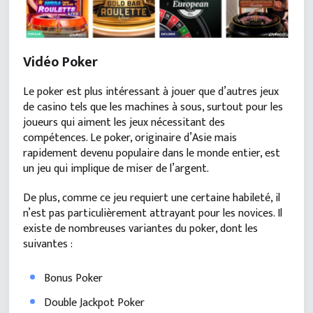
Vidéo Poker
Le poker est plus intéressant à jouer que d’autres jeux
de casino tels que les machines à sous, surtout pour les
joueurs qui aiment les jeux nécessitant des
compétences. Le poker, originaire d’Asie mais
rapidement devenu populaire dans le monde entier, est
un jeu qui implique de miser de l’argent.
De plus, comme ce jeu requiert une certaine habileté, il
n’est pas particulièrement attrayant pour les novices. Il
existe de nombreuses variantes du poker, dont les
suivantes :
Bonus Poker
Double Jackpot Poker