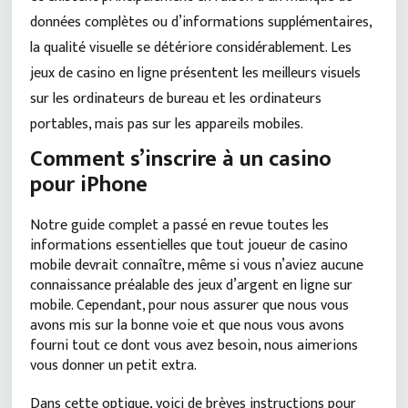
données complètes ou d’informations supplémentaires,
la qualité visuelle se détériore considérablement. Les
jeux de casino en ligne présentent les meilleurs visuels
sur les ordinateurs de bureau et les ordinateurs
portables, mais pas sur les appareils mobiles.
Comment s’inscrire à un casino
pour iPhone
Notre guide complet a passé en revue toutes les
informations essentielles que tout joueur de casino
mobile devrait connaître, même si vous n’aviez aucune
connaissance préalable des jeux d’argent en ligne sur
mobile. Cependant, pour nous assurer que nous vous
avons mis sur la bonne voie et que nous vous avons
fourni tout ce dont vous avez besoin, nous aimerions
vous donner un petit extra.
Dans cette optique, voici de brèves instructions pour