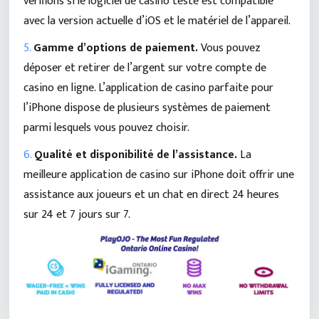
vérifions si le logiciel de casino testé est compatible
avec la version actuelle d’iOS et le matériel de l’appareil.
Gamme d’options de paiement.
Vous pouvez
déposer et retirer de l’argent sur votre compte de
casino en ligne. L’application de casino parfaite pour
l’iPhone dispose de plusieurs systèmes de paiement
parmi lesquels vous pouvez choisir.
Qualité et disponibilité de l’assistance.
La
meilleure application de casino sur iPhone doit offrir une
assistance aux joueurs et un chat en direct 24 heures
sur 24 et 7 jours sur 7.