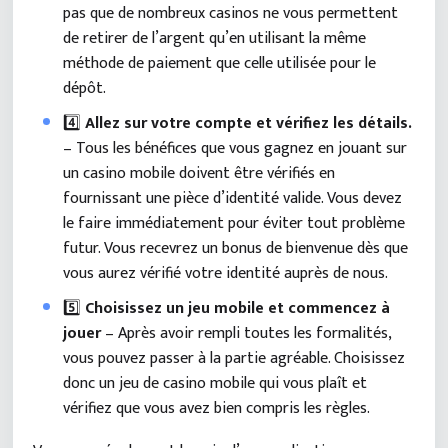
pas que de nombreux casinos ne vous permettent
de retirer de l’argent qu’en utilisant la même
méthode de paiement que celle utilisée pour le
dépôt.
4️⃣
Allez sur votre compte et vérifiez les détails.
– Tous les bénéfices que vous gagnez en jouant sur
un casino mobile doivent être vérifiés en
fournissant une pièce d’identité valide. Vous devez
le faire immédiatement pour éviter tout problème
futur. Vous recevrez un bonus de bienvenue dès que
vous aurez vérifié votre identité auprès de nous.
5️⃣
Choisissez un jeu mobile et commencez à
jouer
– Après avoir rempli toutes les formalités,
vous pouvez passer à la partie agréable. Choisissez
donc un jeu de casino mobile qui vous plaît et
vérifiez que vous avez bien compris les règles.