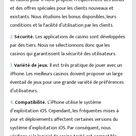
et des offres spéciales pour les clients nouveaux et
existants. Nous étudions les bonus disponibles, leurs
conditions et la facilité d’utilisation par les clients.
Sécurité.
Les applications de casino sont développées
par des tiers. Nous ne sélectionnons donc que les
casinos qui garantissent la sécurité des utilisateurs.
Variété de jeux.
Il est très pratique de jouer avec un
iPhone. Les meilleurs casinos doivent proposer un large
éventail de jeux pour une grande variété de préférences
d’utilisateurs.
Compatibilité.
L’iPhone utilise le système
d’exploitation iOS. Cependant, les fréquentes mises à
jour et déploiements affectent certaines versions du
système d’exploitation iOS. Par conséquent, nous