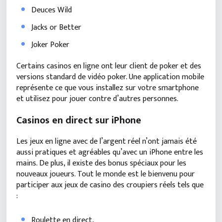
Deuces Wild
Jacks or Better
Joker Poker
Certains casinos en ligne ont leur client de poker et des
versions standard de vidéo poker. Une application mobile
représente ce que vous installez sur votre smartphone
et utilisez pour jouer contre d’autres personnes.
Casinos en direct sur iPhone
Les jeux en ligne avec de l’argent réel n’ont jamais été
aussi pratiques et agréables qu’avec un iPhone entre les
mains. De plus, il existe des bonus spéciaux pour les
nouveaux joueurs. Tout le monde est le bienvenu pour
participer aux jeux de casino des croupiers réels tels que
:
Roulette en direct,