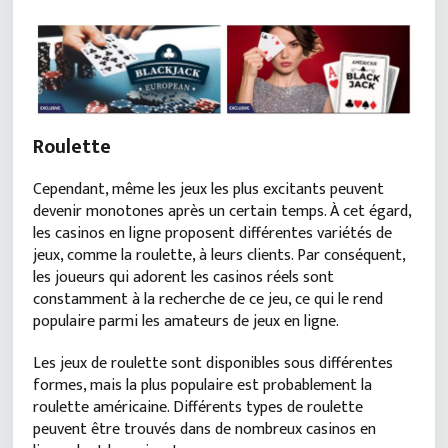
Roulette
Cependant, même les jeux les plus excitants peuvent
devenir monotones après un certain temps. À cet égard,
les casinos en ligne proposent différentes variétés de
jeux, comme la roulette, à leurs clients. Par conséquent,
les joueurs qui adorent les casinos réels sont
constamment à la recherche de ce jeu, ce qui le rend
populaire parmi les amateurs de jeux en ligne.
Les jeux de roulette sont disponibles sous différentes
formes, mais la plus populaire est probablement la
roulette américaine. Différents types de roulette
peuvent être trouvés dans de nombreux casinos en