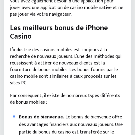
Vous avez également besoin d’une application pour
jouer avec une application de casino mobile native et ne
pas jouer via votre navigateur.
Les meilleurs bonus de iPhone
Casino
L’industrie des casinos mobiles est toujours à la
recherche de nouveaux joueurs. L’une des méthodes qui
réussissent à attirer de nouveaux clients est la
fourniture de bonus mobiles. Les bonus fournis par le
casino mobile sont similaires à ceux proposés sur les
sites PC.
Par conséquent, il existe de nombreux types différents
de bonus mobiles :
Bonus de bienvenue.
Le bonus de bienvenue offre
des avantages financiers aux nouveaux joueurs. Une
partie du bonus du casino est transférée sur le