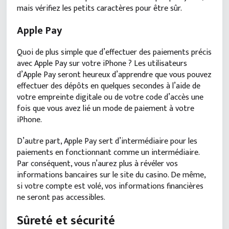
mais vérifiez les petits caractères pour être sûr.
Apple Pay
Quoi de plus simple que d’effectuer des paiements précis
avec Apple Pay sur votre iPhone ? Les utilisateurs
d’Apple Pay seront heureux d’apprendre que vous pouvez
effectuer des dépôts en quelques secondes à l’aide de
votre empreinte digitale ou de votre code d’accès une
fois que vous avez lié un mode de paiement à votre
iPhone.
D’autre part, Apple Pay sert d’intermédiaire pour les
paiements en fonctionnant comme un intermédiaire.
Par conséquent, vous n’aurez plus à révéler vos
informations bancaires sur le site du casino. De même,
si votre compte est volé, vos informations financières
ne seront pas accessibles.
Sûreté et sécurité