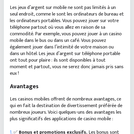
Les jeux d’argent sur mobile ne sont pas limités à un
seul endroit, comme le sont les ordinateurs de bureau et
les ordinateurs portables. Vous pouvez jouer sur votre
téléphone partout où vous allez en raison de sa
commodité. Par exemple, vous pouvez jouer à un casino
mobile dans le bus ou dans un café. Vous pouvez
également jouer dans l’intimité de votre maison ou
dans un hôtel. Les jeux d’argent sur téléphone portable
ont tout pour plaire : ils sont disponibles à tout
moment et partout, vous ne serez donc jamais pris sans
eux !
Avantages
Les casinos mobiles offrent de nombreux avantages, ce
qui en fait la destination de divertissement préférée de
nombreux joueurs. Voici quelques-uns des avantages les
plus significatifs des applications de casino mobile :
✅
Bonus et promotions exclusifs.
Les bonus sont