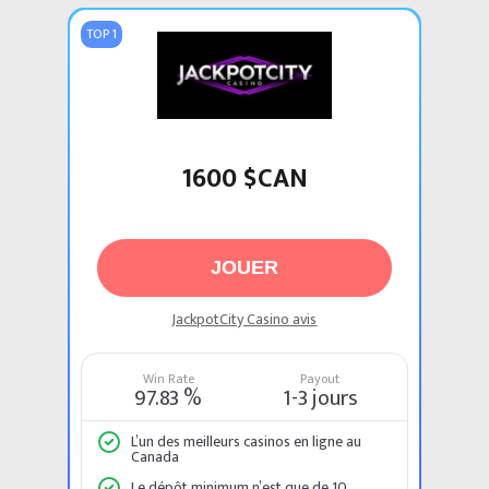
TOP 1
1600 $CAN
JOUER
JackpotCity Casino avis
Win Rate
Payout
97.83 %
1-3 jours
L’un des meilleurs casinos en ligne au
Canada
Le dépôt minimum n’est que de 10