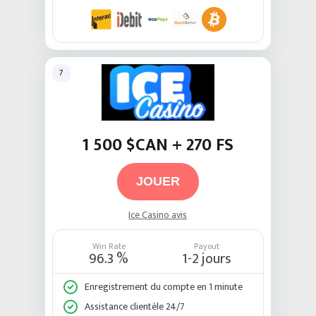
7
1 500 $CAN + 270 FS
JOUER
Ice Casino avis
Win Rate
Payout
96.3 %
1-2 jours
Enregistrement du compte en 1 minute
Assistance clientèle 24/7