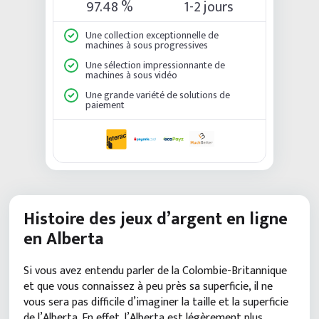
97.48 %
1-2 jours
Une collection exceptionnelle de
machines à sous progressives
Une sélection impressionnante de
machines à sous vidéo
Une grande variété de solutions de
paiement
Histoire des jeux d’argent en ligne
en Alberta
Si vous avez entendu parler de la Colombie-Britannique
et que vous connaissez à peu près sa superficie, il ne
vous sera pas difficile d’imaginer la taille et la superficie
de l’Alberta. En effet, l’Alberta est légèrement plus