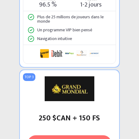
96.5 %
1-2 jours
Plus de 25 millions de joueurs dans le
monde
Un programme VIP bien pensé
Navigation intuitive
TOP 3
250 $CAN + 150 FS