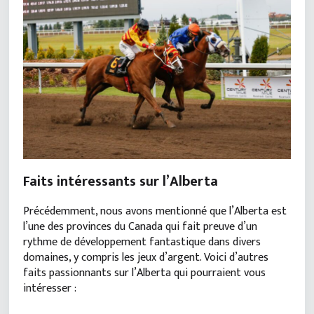
Faits intéressants sur l’Alberta
Précédemment, nous avons mentionné que l’Alberta est
l’une des provinces du Canada qui fait preuve d’un
rythme de développement fantastique dans divers
domaines, y compris les jeux d’argent. Voici d’autres
faits passionnants sur l’Alberta qui pourraient vous
intéresser :