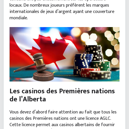
locaux. De nombreux joueurs préfèrent les marques
internationales de jeux d’argent ayant une couverture
mondiale.
Les casinos des Premières nations
de l’Alberta
Vous devez d’abord faire attention au fait que tous les
casinos des Premières nations ont une licence AGLC.
Cette licence permet aux casinos albertains de fournir