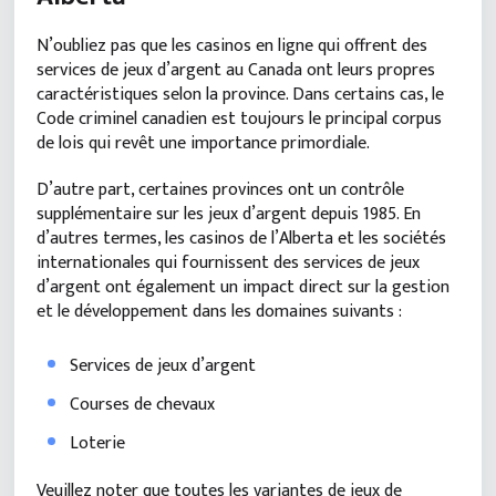
N’oubliez pas que les casinos en ligne qui offrent des
services de jeux d’argent au Canada ont leurs propres
caractéristiques selon la province. Dans certains cas, le
Code criminel canadien est toujours le principal corpus
de lois qui revêt une importance primordiale.
D’autre part, certaines provinces ont un contrôle
supplémentaire sur les jeux d’argent depuis 1985. En
d’autres termes, les casinos de l’Alberta et les sociétés
internationales qui fournissent des services de jeux
d’argent ont également un impact direct sur la gestion
et le développement dans les domaines suivants :
Services de jeux d’argent
Courses de chevaux
Loterie
Veuillez noter que toutes les variantes de jeux de