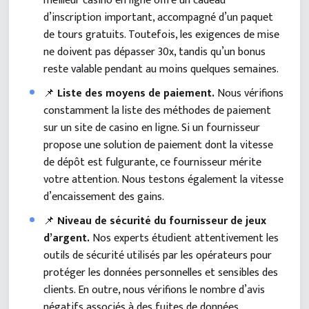
meilleur casino en ligne offre un cadeau
d’inscription important, accompagné d’un paquet
de tours gratuits. Toutefois, les exigences de mise
ne doivent pas dépasser 30x, tandis qu’un bonus
reste valable pendant au moins quelques semaines.
📌
Liste des moyens de paiement.
Nous vérifions
constamment la liste des méthodes de paiement
sur un site de casino en ligne. Si un fournisseur
propose une solution de paiement dont la vitesse
de dépôt est fulgurante, ce fournisseur mérite
votre attention. Nous testons également la vitesse
d’encaissement des gains.
📌
Niveau de sécurité du fournisseur de jeux
d’argent.
Nos experts étudient attentivement les
outils de sécurité utilisés par les opérateurs pour
protéger les données personnelles et sensibles des
clients. En outre, nous vérifions le nombre d’avis
négatifs associés à des fuites de données