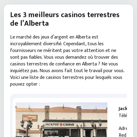
Les 3 meilleurs casinos terrestres
de l’Alberta
Le marché des jeux d’argent en Alberta est
incroyablement diversifié. Cependant, tous les
fournisseurs ne méritent pas votre attention et ne
sont pas fiables. Vous vous demandez où trouver des
casinos terrestres de confiance en Alberta ? Ne vous
inquiétez pas. Nous avons fait tout le travail pour vous.
Voici une liste de casinos terrestres pour lesquels vous
pouvez opter :
Jackpot
Téléphon
Adresse 
Red Deer