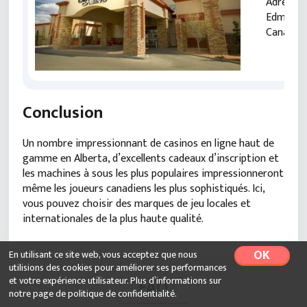
Adresse 
Edmonto
Canada, 
Conclusion
Un nombre impressionnant de casinos en ligne haut de
gamme en Alberta, d’excellents cadeaux d’inscription et
les machines à sous les plus populaires impressionneront
même les joueurs canadiens les plus sophistiqués. Ici,
vous pouvez choisir des marques de jeu locales et
internationales de la plus haute qualité.
OK
En utilisant ce site web, vous acceptez que nous
utilisions des cookies pour améliorer ses performances
et votre expérience utilisateur. Plus d’informations sur
FAQ
notre page de politique de confidentialité.