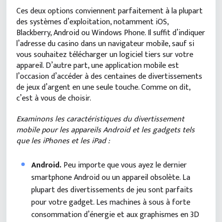
Ces deux options conviennent parfaitement à la plupart
des systèmes d’exploitation, notamment iOS,
Blackberry, Android ou Windows Phone. Il suffit d’indiquer
l’adresse du casino dans un navigateur mobile, sauf si
vous souhaitez télécharger un logiciel tiers sur votre
appareil. D’autre part, une application mobile est
l’occasion d’accéder à des centaines de divertissements
de jeux d’argent en une seule touche. Comme on dit,
c’est à vous de choisir.
Examinons les caractéristiques du divertissement
mobile pour les appareils Android et les gadgets tels
que les iPhones et les iPad :
Android.
Peu importe que vous ayez le dernier
smartphone Android ou un appareil obsolète. La
plupart des divertissements de jeu sont parfaits
pour votre gadget. Les machines à sous à forte
consommation d’énergie et aux graphismes en 3D