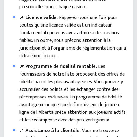
personnelles pour chaque casino.
📌
Licence valide.
Rappelez-vous une fois pour
toutes qu’une licence valide est un indicateur
fondamental que vous avez affaire à des casinos
fiables. En outre, nous prêtons attention à la
juridiction et à l’organisme de réglementation qui a
délivré une licence.
📌
Programme de fidélité rentable.
Les
fournisseurs de notre liste proposent des offres de
fidélité parmi les plus avantageuses. Vous pouvez y
accumuler des points et les échanger contre des
récompenses exclusives. Un programme de fidélité
avantageux indique que le fournisseur de jeux en
ligne de l’Alberta prête attention aux joueurs actifs
et les récompense avec des prix vertigineux.
📌
Assistance à la clientèle.
Vous ne trouverez