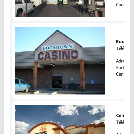
Canada,
Boomto
Téléphon
Adresse 
Fort McM
Canada,
Century
Téléphon