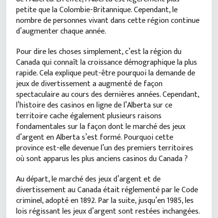
petite que la Colombie-Britannique. Cependant, le
nombre de personnes vivant dans cette région continue
d’augmenter chaque année.
Pour dire les choses simplement, c’est la région du
Canada qui connaît la croissance démographique la plus
rapide. Cela explique peut-être pourquoi la demande de
jeux de divertissement a augmenté de façon
spectaculaire au cours des dernières années. Cependant,
l’histoire des casinos en ligne de l’Alberta sur ce
territoire cache également plusieurs raisons
fondamentales sur la façon dont le marché des jeux
d’argent en Alberta s’est formé. Pourquoi cette
province est-elle devenue l’un des premiers territoires
où sont apparus les plus anciens casinos du Canada ?
Au départ, le marché des jeux d’argent et de
divertissement au Canada était réglementé par le Code
criminel, adopté en 1892. Par la suite, jusqu’en 1985, les
lois régissant les jeux d’argent sont restées inchangées.