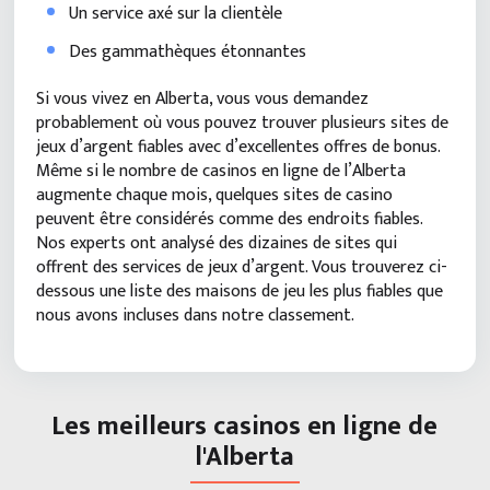
Un service axé sur la clientèle
Des gammathèques étonnantes
Si vous vivez en Alberta, vous vous demandez
probablement où vous pouvez trouver plusieurs sites de
jeux d’argent fiables avec d’excellentes offres de bonus.
Même si le nombre de casinos en ligne de l’Alberta
augmente chaque mois, quelques sites de casino
peuvent être considérés comme des endroits fiables.
Nos experts ont analysé des dizaines de sites qui
offrent des services de jeux d’argent. Vous trouverez ci-
dessous une liste des maisons de jeu les plus fiables que
nous avons incluses dans notre classement.
Les meilleurs casinos en ligne de
l'Alberta