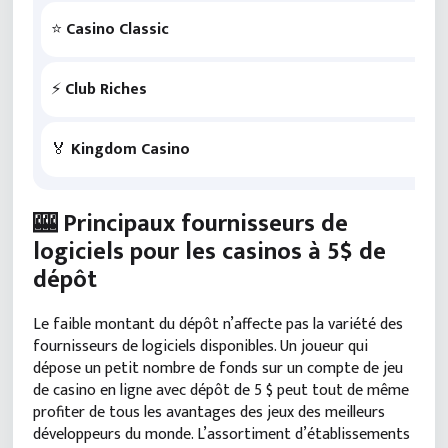
⭐️
Casino Classic
⚡️
Club Riches
🏅
Kingdom Casino
🎰 Principaux fournisseurs de
logiciels pour les casinos à 5$ de
dépôt
Le faible montant du dépôt n’affecte pas la variété des
fournisseurs de logiciels disponibles. Un joueur qui
dépose un petit nombre de fonds sur un compte de jeu
de casino en ligne avec dépôt de 5 $ peut tout de même
profiter de tous les avantages des jeux des meilleurs
développeurs du monde. L’assortiment d’établissements