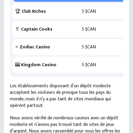
🏆
Club Riches
5 $CAN
🏅
Captain Cooks
5 $CAN
⭐️
Zodiac Casino
5 $CAN
🎰
Kingdom Casino
5 $CAN
Les établissements disposant d’un dépôt modeste
acceptent les visiteurs de presque tous les pays du
monde, mais il n’y a pas tant de sites mondiaux qui
opèrent partout.
Nous avons vérifié de nombreux casinos avec un dépôt
modeste et n’avons pas trouvé tant de sites de jeux
d’argent. Nous avons rassemblé pour vous les offres les