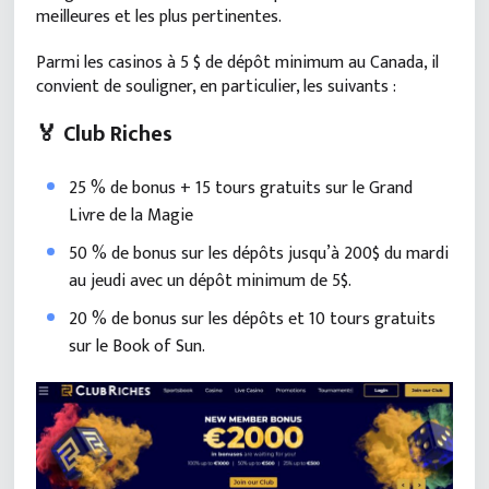
meilleures et les plus pertinentes.
Parmi les casinos à 5 $ de dépôt minimum au Canada, il
convient de souligner, en particulier, les suivants :
🏅 Club Riches
25 % de bonus + 15 tours gratuits sur le Grand
Livre de la Magie
50 % de bonus sur les dépôts jusqu’à 200$ du mardi
au jeudi avec un dépôt minimum de 5$.
20 % de bonus sur les dépôts et 10 tours gratuits
sur le Book of Sun.