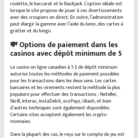
roulette, le baccarat et le blackjack. L’option idéale est
lorsque le site propose de jouer à ces divertissements
avec des croupiers en direct. En outre, l’administration
peut élargir la gamme avec l’aide du keno, des cartes à
gratter et du bingo.
💸 Options de paiement dans les
casinos avec dépôt minimum de 5
Le casino en ligne canadien à 5 $ de dépôt minimum
autorise toutes les méthodes de paiement possibles
pour les transactions dans les deux sens. Les cartes
bancaires et les virements restent la méthode la plus
populaire pour effectuer des transactions ; Neteller,
Skrill, Interac, InstaDebit, ecoPayz, Ukash, et bien
d’autres techniques sont également disponibles.
Certains sites acceptent également les crypto-
monnaies.
Dans la plupart des cas, le reçu sur le compte de jeu est