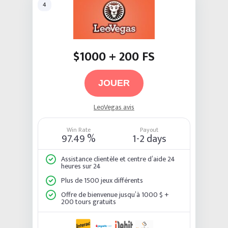
4
$1000 + 200 FS
JOUER
LeoVegas avis
Win Rate
Payout
97.49 %
1-2 days
Assistance clientèle et centre d’aide 24
heures sur 24
Plus de 1500 jeux différents
Offre de bienvenue jusqu’à 1000 $ +
200 tours gratuits