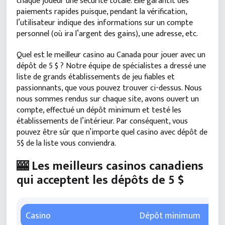
chaque joueur une sécurité totale. Elle garantit des
paiements rapides puisque, pendant la vérification,
l’utilisateur indique des informations sur un compte
personnel (où ira l’argent des gains), une adresse, etc.
Quel est le meilleur casino au Canada pour jouer avec un
dépôt de 5 $ ? Notre équipe de spécialistes a dressé une
liste de grands établissements de jeu fiables et
passionnants, que vous pouvez trouver ci-dessus. Nous
nous sommes rendus sur chaque site, avons ouvert un
compte, effectué un dépôt minimum et testé les
établissements de l’intérieur. Par conséquent, vous
pouvez être sûr que n’importe quel casino avec dépôt de
5$ de la liste vous conviendra.
🎰 Les meilleurs casinos canadiens
qui acceptent les dépôts de 5 $
Casino
Dépôt minimum