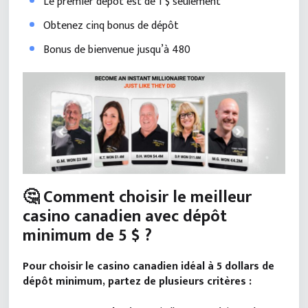
Le premier dépôt est de 1 $ seulement
Obtenez cinq bonus de dépôt
Bonus de bienvenue jusqu’à 480
🤔 Comment choisir le meilleur
casino canadien avec dépôt
minimum de 5 $ ?
Pour choisir le casino canadien idéal à 5 dollars de
dépôt minimum, partez de plusieurs critères :