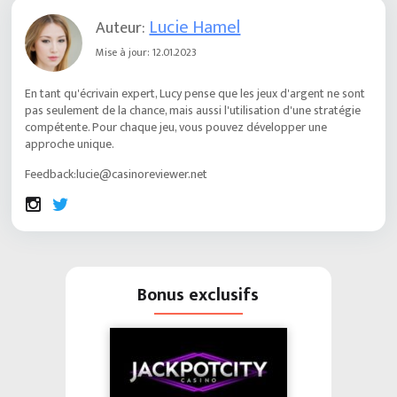
Lucie Hamel
Auteur:
Mise à jour: 12.01.2023
En tant qu'écrivain expert, Lucy pense que les jeux d'argent ne sont
pas seulement de la chance, mais aussi l'utilisation d'une stratégie
compétente. Pour chaque jeu, vous pouvez développer une
approche unique.
Feedback:
lucie@casinoreviewer.net
Bonus exclusifs