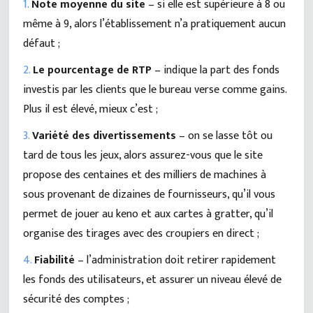
Note moyenne du site
– si elle est supérieure à 8 ou
même à 9, alors l’établissement n’a pratiquement aucun
défaut ;
Le pourcentage de RTP
– indique la part des fonds
investis par les clients que le bureau verse comme gains.
Plus il est élevé, mieux c’est ;
Variété des divertissements
– on se lasse tôt ou
tard de tous les jeux, alors assurez-vous que le site
propose des centaines et des milliers de machines à
sous provenant de dizaines de fournisseurs, qu’il vous
permet de jouer au keno et aux cartes à gratter, qu’il
organise des tirages avec des croupiers en direct ;
Fiabilité
– l’administration doit retirer rapidement
les fonds des utilisateurs, et assurer un niveau élevé de
sécurité des comptes ;