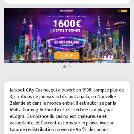
Jackpot City Casino, qui a ouvert en 1998, compte plus de
3,5 millions de joueurs actifs au Canada, en Nouvelle-
Zélande et dans le monde entier. Il est autorisé par la
Malta Gaming Authority et est certifié fair play par
eCogra. L’ambiance du casino est chaleureuse et
accueillante, et l’accent est mis sur le plaisir. Avec un
taux de redistribution moyen de 96 %, des bonus