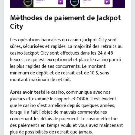
Méthodes de paiement de Jackpot
City
Les opérations bancaires du casino Jackpot City sont
sûres, sécurisées et rapides. La majorité des retraits au
casino Jackpot City sont effectués dans les 24 à 48
heures, ce qui est exceptionnel et place le casino parmi
les plus rapides de ses concurrents. Le montant
minimum de dépôt et de retrait est de 10 $, sans
montant maximum de retrait.
Après avoir testé le casino, communiqué avec nos
joueurs et examiné le rapport eCOGRA, il est évident
que le casino s’est amélioré depuis quelques années,
lorsqu’il a fait l’objet de mauvais commentaires
concernant les délais de paiement. Le casino effectue
des paiements en temps voulu et vous avez maintenant
plus de possibilités de retrait que jamais.