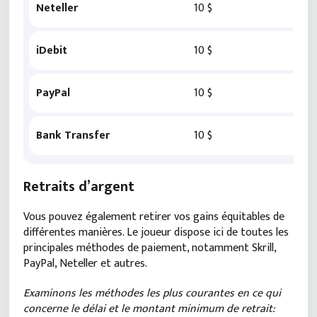
Neteller
10 $
iDebit
10 $
PayPal
10 $
Bank Transfer
10 $
Retraits d’argent
Vous pouvez également retirer vos gains équitables de
différentes manières. Le joueur dispose ici de toutes les
principales méthodes de paiement, notamment Skrill,
PayPal, Neteller et autres.
Examinons les méthodes les plus courantes en ce qui
concerne le délai et le montant minimum de retrait: