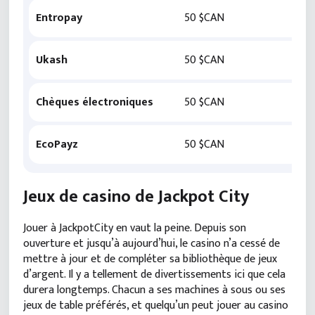
Entropay
50 $CAN
Ukash
50 $CAN
Chèques électroniques
50 $CAN
EcoPayz
50 $CAN
Jeux de casino de Jackpot City
Jouer à JackpotCity en vaut la peine. Depuis son
ouverture et jusqu’à aujourd’hui, le casino n’a cessé de
mettre à jour et de compléter sa bibliothèque de jeux
d’argent. Il y a tellement de divertissements ici que cela
durera longtemps. Chacun a ses machines à sous ou ses
jeux de table préférés, et quelqu’un peut jouer au casino