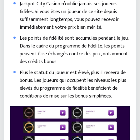
Jackpot City Casino n’oublie jamais ses joueurs
fidèles. Si vous êtes un joueur de ce site depuis
suffisamment longtemps, vous pouvez recevoir
immédiatement votre prix bien mérité.
Les points de fidélité sont accumulés pendant le jeu.
Dans le cadre du programme de fidélité, les points
peuvent être échangés contre des prix, notamment
des crédits bonus.
Plus le statut du joueur est élevé, plus il recevra de
bonus. Les joueurs qui occupent les niveaux les plus
élevés du programme de fidélité bénéficient de
conditions de mise sur les bonus simplifiées.