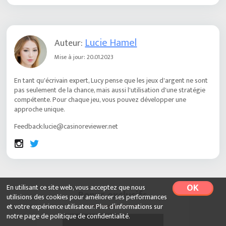
Lucie Hamel
Auteur:
Mise à jour: 20.01.2023
En tant qu'écrivain expert, Lucy pense que les jeux d'argent ne sont
pas seulement de la chance, mais aussi l'utilisation d'une stratégie
compétente. Pour chaque jeu, vous pouvez développer une
approche unique.
Feedback:
lucie@casinoreviewer.net
OK
En utilisant ce site web, vous acceptez que nous
Bonus exclusifs
utilisions des cookies pour améliorer ses performances
et votre expérience utilisateur. Plus d’informations sur
notre page de politique de confidentialité.