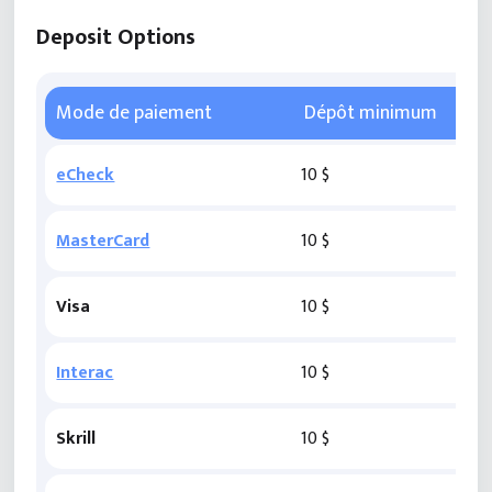
Deposit Options
Mode de paiement
Dépôt minimum
eCheck
10 $
MasterCard
10 $
Visa
10 $
Interac
10 $
Skrill
10 $