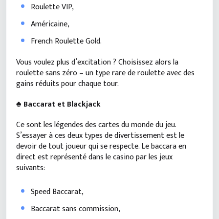
Roulette VIP,
Américaine,
French Roulette Gold.
Vous voulez plus d’excitation ? Choisissez alors la
roulette sans zéro – un type rare de roulette avec des
gains réduits pour chaque tour.
♣️
Baccarat et Blackjack
Ce sont les légendes des cartes du monde du jeu.
S’essayer à ces deux types de divertissement est le
devoir de tout joueur qui se respecte. Le baccara en
direct est représenté dans le casino par les jeux
suivants:
Speed Baccarat,
Baccarat sans commission,