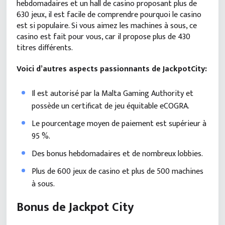
hebdomadaires et un hall de casino proposant plus de
630 jeux, il est facile de comprendre pourquoi le casino
est si populaire. Si vous aimez les machines à sous, ce
casino est fait pour vous, car il propose plus de 430
titres différents.
Voici d’autres aspects passionnants de JackpotCity:
Il est autorisé par la Malta Gaming Authority et
possède un certificat de jeu équitable eCOGRA.
Le pourcentage moyen de paiement est supérieur à
95 %.
Des bonus hebdomadaires et de nombreux lobbies.
Plus de 600 jeux de casino et plus de 500 machines
à sous.
Bonus de Jackpot City