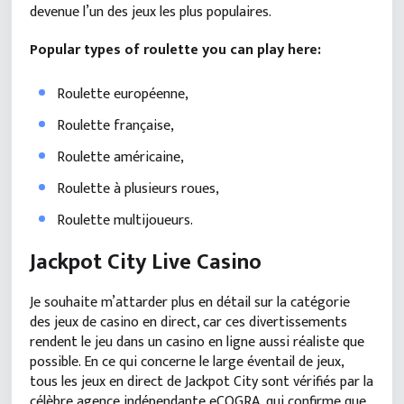
devenue l’un des jeux les plus populaires.
Popular types of roulette you can play here:
Roulette européenne,
Roulette française,
Roulette américaine,
Roulette à plusieurs roues,
Roulette multijoueurs.
Jackpot City Live Casino
Je souhaite m’attarder plus en détail sur la catégorie
des jeux de casino en direct, car ces divertissements
rendent le jeu dans un casino en ligne aussi réaliste que
possible. En ce qui concerne le large éventail de jeux,
tous les jeux en direct de Jackpot City sont vérifiés par la
célèbre agence indépendante eCOGRA, qui confirme que