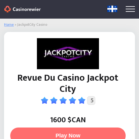
Home
»
JackpotCity Casino
Revue Du Casino Jackpot
City
5
1600 $CAN
Play Now