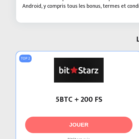
Android, y compris tous les bonus, termes et condi
TOP 2
5BTC + 200 FS
JOUER