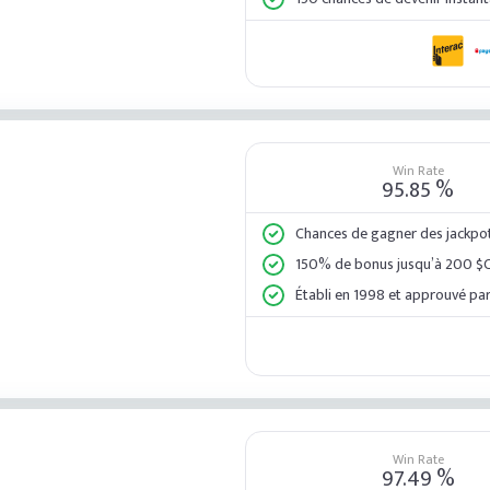
Win Rate
95.85 %
Chances de gagner des jackpot
150% de bonus jusqu’à 200 $
Établi en 1998 et approuvé p
Win Rate
97.49 %