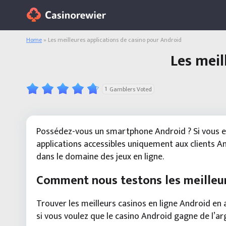
Home
»
Les meilleures applications de casino pour Android
Les meil
1
Gamblers Voted
Possédez-vous un smartphone Android ? Si vous en a
applications accessibles uniquement aux clients An
dans le domaine des jeux en ligne.
Comment nous testons les meilleur
Trouver les meilleurs casinos en ligne Android en a
si vous voulez que le casino Android gagne de l’ar