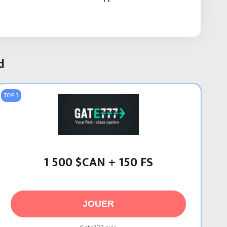
d
TOP 3
1 500 $CAN + 150 FS
JOUER