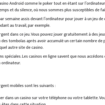
asino Android comme le poker tout en étant sur l’ordinateur e
mps et du silence, où nous sommes plus susceptibles de fai
ar semaine assis devant l’ordinateur pour jouer à un jeu de 
dant au travail, par exemple.
rgent dans ce jeu. Vous pouvez jouer gratuitement à des jeux
 des tombolas après avoir accumulé un certain nombre de poi
uel autre site de casino.
ns spéciales. Les casinos en ligne savent que nous accédons d
 ordinateur.
rgent mobiles sont les suivants :
er dans un casino sur votre téléphone ou votre tablette. Vou
 êtes dans cette situation.