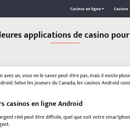
Casinos en ligne
Casinos 
leures applications de casino pou
vez un, vous ne le savez peut-être pas, mais il existe plus
droid. Selon les joueurs du Canada, les casinos Android con
s casinos en ligne Android
rgent réel peut être difficile, quel que soit votre smartpho
gent.