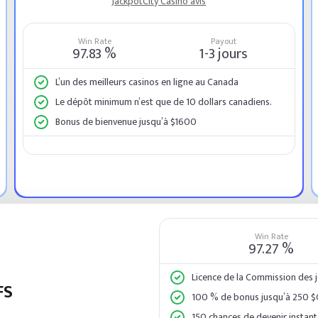
JackpotCity Casino avis
Win Rate
Payout
97.83 %
1-3 jours
L’un des meilleurs casinos en ligne au Canada
Le dépôt minimum n’est que de 10 dollars canadiens.
Bonus de bienvenue jusqu’à $1600
Win Rate
97.27 %
Licence de la Commission des
FS
100 % de bonus jusqu’à 250 $
150 chances de devenir instan