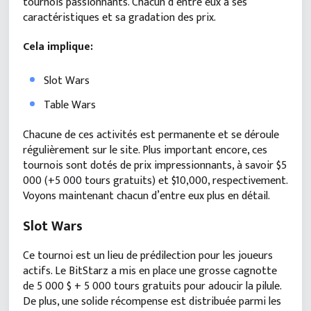
tournois passionnants. Chacun d’entre eux a ses
caractéristiques et sa gradation des prix.
Cela implique:
Slot Wars
Table Wars
Chacune de ces activités est permanente et se déroule
régulièrement sur le site. Plus important encore, ces
tournois sont dotés de prix impressionnants, à savoir $5
000 (+5 000 tours gratuits) et $10,000, respectivement.
Voyons maintenant chacun d’entre eux plus en détail.
Slot Wars
Ce tournoi est un lieu de prédilection pour les joueurs
actifs. Le BitStarz a mis en place une grosse cagnotte
de 5 000 $ + 5 000 tours gratuits pour adoucir la pilule.
De plus, une solide récompense est distribuée parmi les