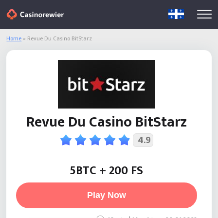
Home
»
Revue Du Casino BitStarz
Revue Du Casino BitStarz
4.9
5BTC + 200 FS
Play Now