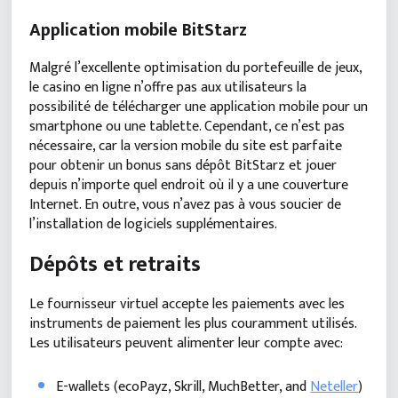
Application mobile BitStarz
Malgré l’excellente optimisation du portefeuille de jeux,
le casino en ligne n’offre pas aux utilisateurs la
possibilité de télécharger une application mobile pour un
smartphone ou une tablette. Cependant, ce n’est pas
nécessaire, car la version mobile du site est parfaite
pour obtenir un bonus sans dépôt BitStarz et jouer
depuis n’importe quel endroit où il y a une couverture
Internet. En outre, vous n’avez pas à vous soucier de
l’installation de logiciels supplémentaires.
Dépôts et retraits
Le fournisseur virtuel accepte les paiements avec les
instruments de paiement les plus couramment utilisés.
Les utilisateurs peuvent alimenter leur compte avec:
E-wallets (ecoPayz, Skrill, MuchBetter, and
Neteller
)