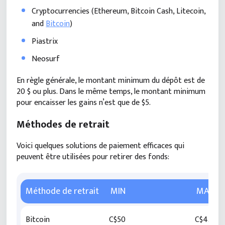
Cryptocurrencies (Ethereum, Bitcoin Cash, Litecoin,
and
Bitcoin
)
Piastrix
Neosurf
En règle générale, le montant minimum du dépôt est de
20 $ ou plus. Dans le même temps, le montant minimum
pour encaisser les gains n’est que de $5.
Méthodes de retrait
Voici quelques solutions de paiement efficaces qui
peuvent être utilisées pour retirer des fonds:
Méthode de retrait
MIN
MAX
Bitcoin
C$50
C$4.000