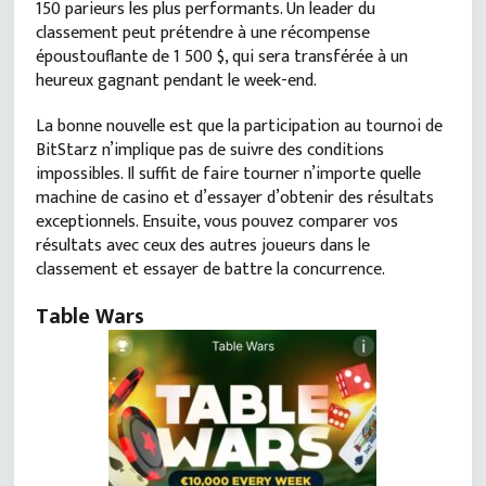
150 parieurs les plus performants. Un leader du
classement peut prétendre à une récompense
époustouflante de 1 500 $, qui sera transférée à un
heureux gagnant pendant le week-end.
La bonne nouvelle est que la participation au tournoi de
BitStarz n’implique pas de suivre des conditions
impossibles. Il suffit de faire tourner n’importe quelle
machine de casino et d’essayer d’obtenir des résultats
exceptionnels. Ensuite, vous pouvez comparer vos
résultats avec ceux des autres joueurs dans le
classement et essayer de battre la concurrence.
Table Wars