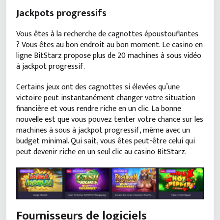
Jackpots progressifs
Vous êtes à la recherche de cagnottes époustouflantes
? Vous êtes au bon endroit au bon moment. Le casino en
ligne BitStarz propose plus de 20 machines à sous vidéo
à jackpot progressif.
Certains jeux ont des cagnottes si élevées qu’une
victoire peut instantanément changer votre situation
financière et vous rendre riche en un clic. La bonne
nouvelle est que vous pouvez tenter votre chance sur les
machines à sous à jackpot progressif, même avec un
budget minimal. Qui sait, vous êtes peut-être celui qui
peut devenir riche en un seul clic au casino BitStarz.
Fournisseurs de logiciels