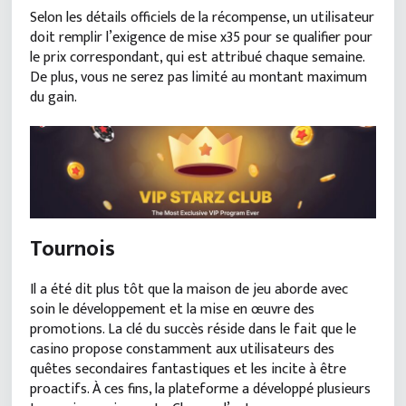
Selon les détails officiels de la récompense, un utilisateur
doit remplir l’exigence de mise x35 pour se qualifier pour
le prix correspondant, qui est attribué chaque semaine.
De plus, vous ne serez pas limité au montant maximum
du gain.
Tournois
Il a été dit plus tôt que la maison de jeu aborde avec
soin le développement et la mise en œuvre des
promotions. La clé du succès réside dans le fait que le
casino propose constamment aux utilisateurs des
quêtes secondaires fantastiques et les incite à être
proactifs. À ces fins, la plateforme a développé plusieurs