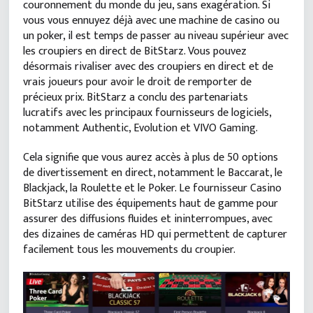
couronnement du monde du jeu, sans exagération. Si
vous vous ennuyez déjà avec une machine de casino ou
un poker, il est temps de passer au niveau supérieur avec
les croupiers en direct de BitStarz. Vous pouvez
désormais rivaliser avec des croupiers en direct et de
vrais joueurs pour avoir le droit de remporter de
précieux prix. BitStarz a conclu des partenariats
lucratifs avec les principaux fournisseurs de logiciels,
notamment Authentic, Evolution et VIVO Gaming.
Cela signifie que vous aurez accès à plus de 50 options
de divertissement en direct, notamment le Baccarat, le
Blackjack, la Roulette et le Poker. Le fournisseur Casino
BitStarz utilise des équipements haut de gamme pour
assurer des diffusions fluides et ininterrompues, avec
des dizaines de caméras HD qui permettent de capturer
facilement tous les mouvements du croupier.