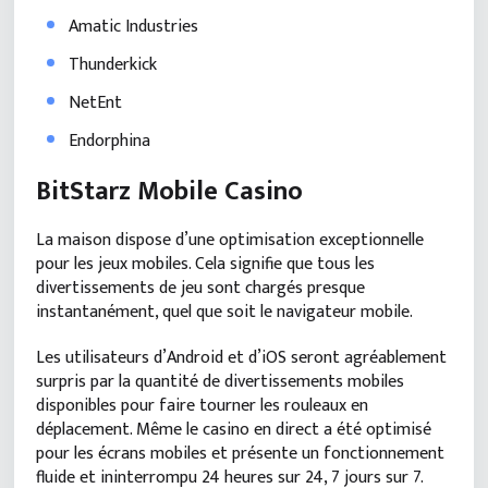
Amatic Industries
Thunderkick
NetEnt
Endorphina
BitStarz Mobile Casino
La maison dispose d’une optimisation exceptionnelle
pour les jeux mobiles. Cela signifie que tous les
divertissements de jeu sont chargés presque
instantanément, quel que soit le navigateur mobile.
Les utilisateurs d’Android et d’iOS seront agréablement
surpris par la quantité de divertissements mobiles
disponibles pour faire tourner les rouleaux en
déplacement. Même le casino en direct a été optimisé
pour les écrans mobiles et présente un fonctionnement
fluide et ininterrompu 24 heures sur 24, 7 jours sur 7.