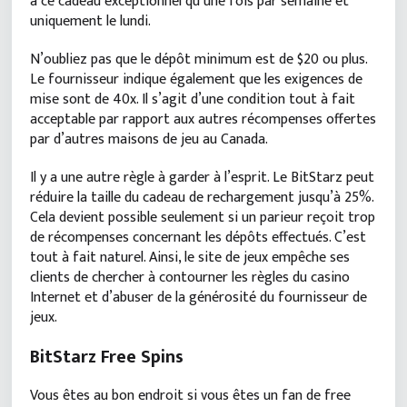
à ce cadeau exceptionnel qu’une fois par semaine et
uniquement le lundi.
N’oubliez pas que le dépôt minimum est de $20 ou plus.
Le fournisseur indique également que les exigences de
mise sont de 40x. Il s’agit d’une condition tout à fait
acceptable par rapport aux autres récompenses offertes
par d’autres maisons de jeu au Canada.
Il y a une autre règle à garder à l’esprit. Le BitStarz peut
réduire la taille du cadeau de rechargement jusqu’à 25%.
Cela devient possible seulement si un parieur reçoit trop
de récompenses concernant les dépôts effectués. C’est
tout à fait naturel. Ainsi, le site de jeux empêche ses
clients de chercher à contourner les règles du casino
Internet et d’abuser de la générosité du fournisseur de
jeux.
BitStarz Free Spins
Vous êtes au bon endroit si vous êtes un fan de free