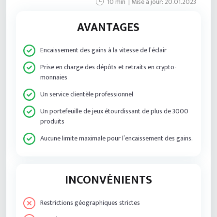
10 min
| Mise à jour: 20.01.2023
AVANTAGES
Encaissement des gains à la vitesse de l’éclair
Prise en charge des dépôts et retraits en crypto-
monnaies
Un service clientèle professionnel
Un portefeuille de jeux étourdissant de plus de 3000
produits
Aucune limite maximale pour l’encaissement des gains.
INCONVÉNIENTS
Restrictions géographiques strictes