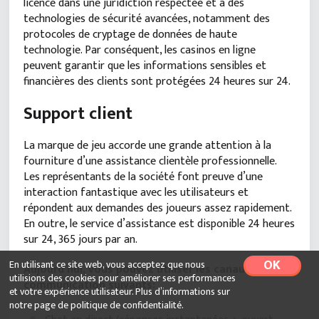
licence dans une juridiction respectée et à des
technologies de sécurité avancées, notamment des
protocoles de cryptage de données de haute
technologie. Par conséquent, les casinos en ligne
peuvent garantir que les informations sensibles et
financières des clients sont protégées 24 heures sur 24.
Support client
La marque de jeu accorde une grande attention à la
fourniture d’une assistance clientèle professionnelle.
Les représentants de la société font preuve d’une
interaction fantastique avec les utilisateurs et
répondent aux demandes des joueurs assez rapidement.
En outre, le service d’assistance est disponible 24 heures
sur 24, 365 jours par an.
OK
En utilisant ce site web, vous acceptez que nous
Aujourd’hui, vous pouvez utiliser les canaux de
utilisions des cookies pour améliorer ses performances
communication suivants:
et votre expérience utilisateur. Plus d’informations sur
notre page de politique de confidentialité.