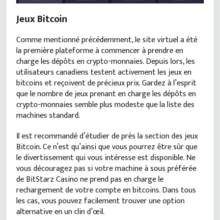
Jeux Bitcoin
Comme mentionné précédemment, le site virtuel a été
la première plateforme à commencer à prendre en
charge les dépôts en crypto-monnaies. Depuis lors, les
utilisateurs canadiens testent activement les jeux en
bitcoins et reçoivent de précieux prix. Gardez à l’esprit
que le nombre de jeux prenant en charge les dépôts en
crypto-monnaies semble plus modeste que la liste des
machines standard.
Il est recommandé d’étudier de près la section des jeux
Bitcoin. Ce n’est qu’ainsi que vous pourrez être sûr que
le divertissement qui vous intéresse est disponible. Ne
vous découragez pas si votre machine à sous préférée
de BitStarz Casino ne prend pas en charge le
rechargement de votre compte en bitcoins. Dans tous
les cas, vous pouvez facilement trouver une option
alternative en un clin d’œil.